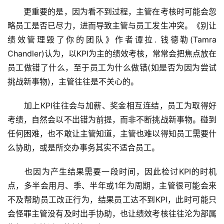
　　更重要的是，因为看不到过程，主管在考核时可能会忽
略员工是否已尽力，进而导致主管与员工发生冲突。《别让
绩效管理毁了你的团队》作者谭拉. 钱德勒(Tamra 
Chandler)认为，以KPI为主的绩效考核，常常会把焦点放在
员工做错了什么，至于员工为什么做错(如是否为因为尝试
挑战新事物)，主管往往是不关心的。
　　加上KPI往往会与加薪、奖金相互连结，员工为取得好
考绩，自然会以不出错为前提，而非不断挑战新事物。碰到
任何困难，也不敢让主管知道，主管也难以得知员工需要什
么协助，或是所交办事务其实不适合员工。
　　也因为产生结果需要一段时间，因此检讨KPI的时机
点，多半会用月、季、半年或1年为周期，主管很可能会来
不及帮助员工改正行为，结果员工达不到KPI，此时可能只
会怪罪主管没有及时出手协助，也让绩效考核往往沦为部属