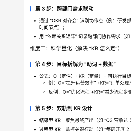
第 3 步：跨部门需求联动
通过 “OKR 对齐会” 识别协作点（例：研发部 
时间节点）；
用 “依赖关系矩阵” 记录跨部门协作需求（如
维度二：科学量化（解决 “KR 怎么定”）
第 4 步：目标拆解为 “动词 + 数据”
公式：O（定性）+KR（定量）= 可执行目
例：O=“提升运营效率”→KR=“订单处理周
反例：O=“优化流程”+KR=“减少流程
第 5 步：双轨制 KR 设计
结果型 KR
：聚焦最终产出（如 “Q3 营收达 5
过程型 KR
：监控关键行动（如 “每周开展 2