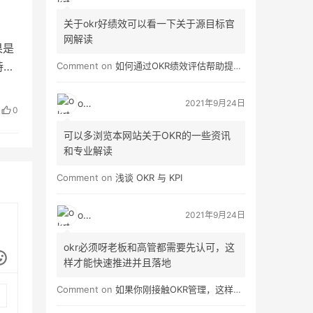
关于okr好绩效可以看一下关于源目标官
网解读
果是
Comment on
如何通过OKR绩效评估帮助提高员工绩效？
持聚
 3
okrt
2021年9月24日
动因
0
可以多浏览本网站关于OKR的一些资讯
和专业解读
Comment on
浅谈 OKR 与 KPI
okrt
2021年9月24日
okr必须呀老板和高管都需要先认可，这
样才能快速推进并且落地
Comment on
如果你刚接触OKR管理，这样做就对了！