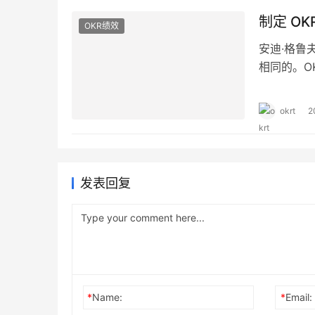
制定 O
OKR绩效
安迪·格鲁
相同的。O
焦。 对于
个左右是比
okrt
2
素 制定 
发表回复
*
Name:
*
Email: