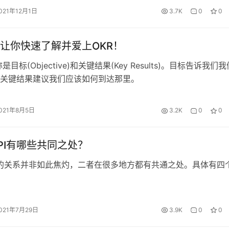
故意扭曲将非关键绩效指标设定为KPI等。于是，你会看到一些
021年12月1日
3.7K
0
0
就是各部门的KPI都完成了，唯独公司的KPI没有完成。 但
让你快速了解并爱上OKR！
是目标(Objective)和关键结果(Key Results)。目标告诉我们我
关键结果建议我们应该如何到达那里。
021年8月5日
3.2K
0
0
KPI有哪些共同之处？
PI的关系并非如此焦灼，二者在很多地方都有共通之处。具体有四
021年7月29日
3.9K
0
0