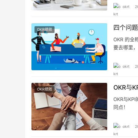
时的博弈，
okrt
2
思的现象，
四个问题
OKR绩效
OKR 的全称
要去哪里，
okrt
2
OKR与
OKR绩效
OKR与K
同点！
okrt
2