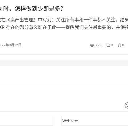
KR 时，怎样做到少即是多？
夫在《高产出管理》中写到：关注所有事和一件事都不关注，结
KR 存在的部分意义即在于此——提醒我们关注最重要的，并保
 OKR 来说，少即是多。一般情况下，每个周期的 OKR 数量保持在
较合理的。 那么，如何控制 OKR 的数量呢？ 一、找到关键驱
022年8月12日
3.7K
0
0
OKR 时不要胡子眉毛一把抓，而应当找到关键驱动因…
Website: