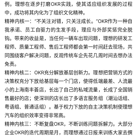
例。理想在逐步打磨OKR实践，使其适应组织发展的过程
中，成功将其内化为了组织文化精神。
精神内核一：“不关注对错，只关注成长。”OKR作为一种自
我承诺、员工自驱力的生发手段，理应与外部奖惩完全脱
钩。带来的收益是，当任何一辆车出现问题，理想的研发工
程师、质量工程师、售后工程师都会第一时间赶去现场，共
同围绕客户解决问题，反观传统车企先花几周时间去想办法
免责。
精神内核二：OKR充分解放基层创新力。理想把营销方式的
决策权充分下放给基层每一个门店，使得低端最差、人流最
小的上海南丰荟店，长出了自己的私域流量，长成了全国销
售最好的店；使深圳的店长出了多语言服务组（潮汕话组、
粤语组、普通话组）。基于权力下放的自主决策机制使理想
汽车的组织效率变得非常高。
精神内核三：不断复盘OKR，不断训练问题拆解力。大部分
企业OKR的迭代周期是月，而理想通过日报来训练大家去撰