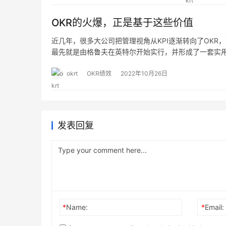
OKR的火爆，正是基于这些价值
近几年，很多大公司把管理视角从KPI逐渐转向了OKR
最先就是由格鲁夫在英特尔开始实行，并形成了一套实用
个周期跟踪一下执行的结果，而是要超越数字本身，思考
okrt
OKR绩效
2022年10月26日
发表回复
*
Name:
*
Email: