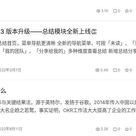
，并确保汽油始终充足。 而 OKR 则像是导航…
3.1K
0
0
b V3.3 版本升级——总结模块全新上线👏
总结首页，菜单导航更清晰 全新的导航菜单，可按「未读」、「
「我的团队」、「分享给我的」多种维度查看总结 新增总结分
侧分享，一键同步给相关人共同查看总结 支持插入多个OKR、
工作进度一键同步给上级 2、新增总结模版，可自定义总结模板
022年3月7日
3.4K
0
0
建总结模版，设置你常用的总结内容 多种类型字段，可自定义添
什么
目标与关键结果法，源于英特尔，发扬于谷歌。2014年传入中国以
大名企趋之若鹜，事实证明，OKR工作法大大提高了企业的工
于传统的管理方法，OKR有哪些特点？ 公开透明：OKR 要求全
相评论。 自上而下：OKR不仅有自上而下规划部分，更鼓励自
022年8月11日
3.2K
0
0
。 脱钩绩效：OKR 评分结果与绩效奖惩无关。 OKR有…