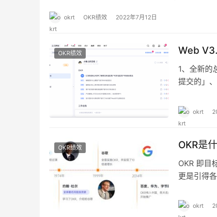
查看仪表盘上的燃油表和发动机温度，可以防止发动机过热
okrt
OKR绩效
2022年7月12日
We
OKR绩效
1、全新的
提交的」、
能，点击右
工作任务，
okrt
2
容 支持新
「OK…
OKR是
OKR绩效
OKR 即
更是引得各
率。 区别
开，鼓励互
okrt
2
上主动申报