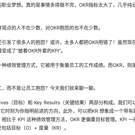
职业梦想。真的是事情多得做不完，OKR指标太大了，几乎纯
观点的人不在少数，对OKR抱怨的也不在少数。
还引发了很多人的抱怨？或许，太多人都把OKR用错了！虽然现
成了“披着OKR外套的KPI”。
I是一种绩效管理方式，它被用于衡量员工的工作成绩。而OKR，则
工，而不是让员工抱怨？今天我们就来聊一聊。
ives（目标）和 Key Results（关键结果）两部分构成。我们可以
地，它时刻为你指明前进的方向，此外，可以把KR 想象成一个带有
于 KPI 这种绩效管理方法，OKR 更偏重目标管理。KPI 一
 只包括目标（O）+ 度量（KR）。