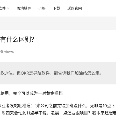
软件
落地辅导
价格
下载
返回官网
PI有什么区别？
5 views
有多少油。但OKR是导航软件，能告诉我们加油站怎么走。
配使用，完全可以成为一对黄金搭档。
业者发帖吐槽道：“来公司之前觉得加班没什么，无非是10点下
周四天要忙到11点半不说，凌晨一点还要跟项目？我本来还想