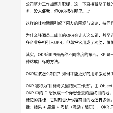
公司努力工作加薪升职呢，这一下直接斩杀了我的
务，没人催我，但OKR摆在那里……”
这样的吐槽瞬间引起了网友的围观与议论，持同样
为什么强调员工成长的OKR会让人这么累，甚至
多企业争相引入OKR，但却把它用成了鸡肋，慢慢变
其实，OKR和KPI是两种不同维度的东西。KP
种达成目标的方法。
OKR应该怎么制定？如何才能更好的用来激励员
OKR 被称为“目标与关键结果工作法”，由 Object
OKR 中的 O 想象成一个你想要去的最终目的
标记的路标，它时刻告诉你距离目的地还有多远。相比
括：结果 + 度量 + 考核（激励 / 惩罚），OKR