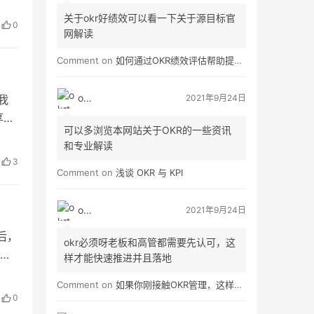
关于okr好绩效可以看一下关于源目标官
0
网解读
Comment on
如何通过OKR绩效评估帮助提高员工绩效？
okrt
2021年9月24日
我
享功
可以多浏览本网站关于OKR的一些资讯
多项
和专业解读
内
3
加：
Comment on
浅谈 OKR 与 KPI
okrt
2021年9月24日
后，
okr必须呀老板和高管都需要先认可，这
作效
样才能快速推进并且落地
员公
Comment on
如果你刚接触OKR管理，这样做就对了！
下而
0