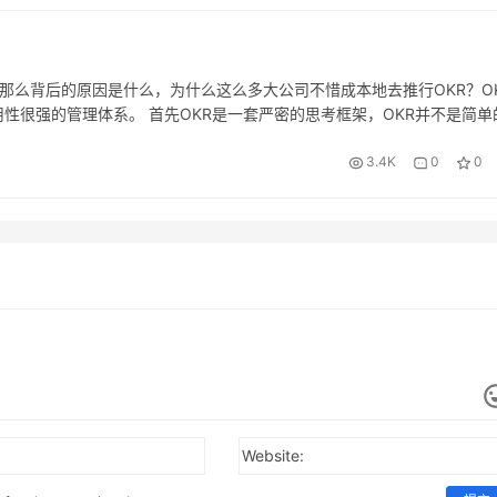
，那么背后的原因是什么，为什么这么多大公司不惜成本地去推行OKR？O
性很强的管理体系。 首先OKR是一套严密的思考框架，OKR并不是简单
这些数字对你以及组织来说意味着什么。其次OKR需要持续的纪律要求
3.4K
0
0
Website: