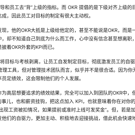
领导和员工去“背”上级的指标。而 OKR 提倡的是下级对齐上级的
达成，因此员工对目标的制定有很大主动权。
现，他的OKR大抵是上级给他定的，甚至不能说是OKR，而是
中，却不知道自己到底为什么而工作，心中没有信念甚至想离职
披着OKR外套的KPI而已。
处：将目标与考核剥离，让员工自发制定目标，彻底激发员工的自驱
绩效管理工具，但对管理技术团队而言，似乎并不是很合适。因为你
程序员定绩效，这会限制他们的个人发展。
为高层想要追求的绩效结果，完全可以加入到团队的OKR中，
完成的事儿，也和薪资挂钩，把这点加入 KPI，也就意味着你在对你
出现工资被扣情况，如果提前或准时上线可发奖金”。但，若是加
发他们的自驱力，更加主动、积极地去迎接挑战，借此机会快速