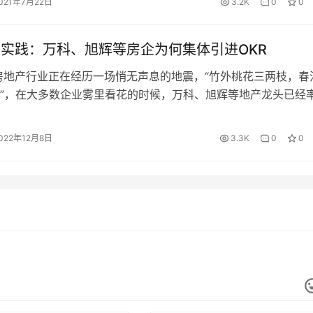
021年7月22日
3.2K
0
0
KPI的优势，又能通过OKR解决KPI目前无法解决的问题。企…
例实践：万科、旭辉等房企为何集体引进OKR
，房地产行业正在经历一场悄无声息的地震，“竹外桃花三两枝，春
”，在大多数企业雾里看花的时候，万科、旭辉等地产龙头已经
R管理改革的步伐。 万科：行动源于意识和经验的升级 要珍惜时
人生最令人遗憾的事不是失败，而是“我本来可以”。——万科集
022年12月8日
3.3K
0
0
亮 2020年12月，万科集团召开了以“提升基本盘，实现有质量发