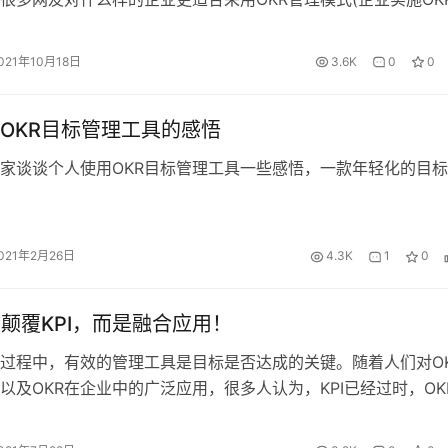
疑问，都想要了解具体的管理者如何实施目标管理?到底是讲些什
分6部分详细说明第一部分:管理者如何实施目标管理?第二部分:
021年10月18日
3.6K
0
0
适合采用OKR管理模式?第三部分:服务部门的OKR怎么写…
OKR目标管理工具的感悟
家谈谈个人使用OKR目标管理工具一些感悟，一款年轻化的目
021年2月26日
4.3K
1
0
会颠覆KPI，而是融合应用！
过程中，有效的管理工具是目标是否达成的关键。随着人们对O
以及OKR在企业中的广泛应用，很多人认为，KPI已经过时，OK
。 这种观点是错误的，管理方式的创新不是谁颠覆谁，而是新
的融合与创新。KPI与OKR融合创新的优势就在于：让企业管理