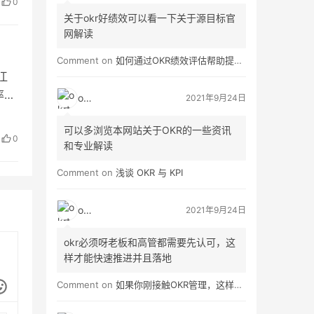
0
关于okr好绩效可以看一下关于源目标官
网解读
Comment on
如何通过OKR绩效评估帮助提高员工绩效？
江
率先
okrt
2021年9月24日
光、
可以多浏览本网站关于OKR的一些资讯
团
0
和专业解读
…
Comment on
浅谈 OKR 与 KPI
okrt
2021年9月24日
okr必须呀老板和高管都需要先认可，这
样才能快速推进并且落地
Comment on
如果你刚接触OKR管理，这样做就对了！