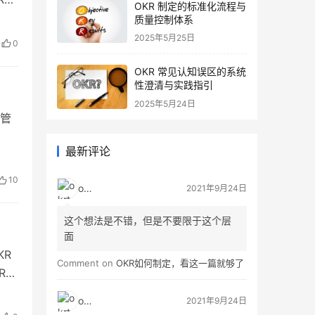
OKR 制定的标准化流程与
么
质量控制体系
什么
2025年5月25日
0
OKR 常见认知误区的系统
性澄清与实践指引
2025年5月24日
标管
最新评论
10
okrt
2021年9月24日
这个想法是不错，但是不要限于这个层
面
KR
Comment on
OKR如何制定，看这一篇就够了
R已
旧管
okrt
2021年9月24日
的方