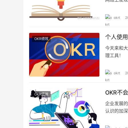
好处)有些
内容，我们
okrt
2
样的企业更
个人使用
OKR绩效
今天来和大
理工具！
okrt
2
OKR不
OKR绩效
企业发展的
认识的加深
然成为主流
理方式之间