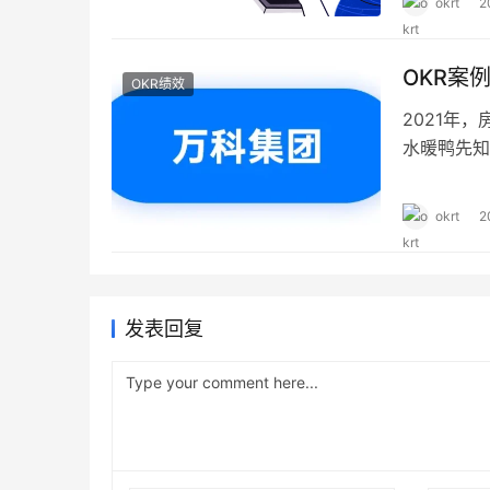
okrt
2
式既能体现
OKR案
OKR绩效
2021年
水暖鸭先知
迈开了OK
加倍努力，
okrt
2
总经理 郁
发表回复