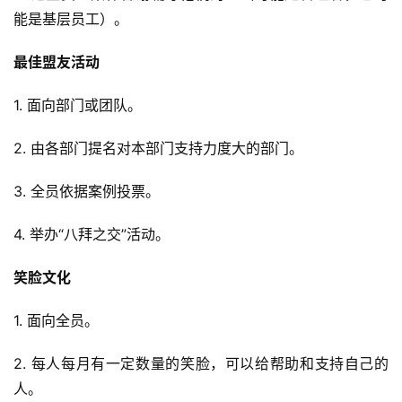
能是基层员工）。
最佳盟友活动
1. 面向部门或团队。
2. 由各部门提名对本部门支持力度大的部门。
3. 全员依据案例投票。
4. 举办“八拜之交”活动。
笑脸文化
1. 面向全员。
2. 每人每月有一定数量的笑脸，可以给帮助和支持自己的
人。