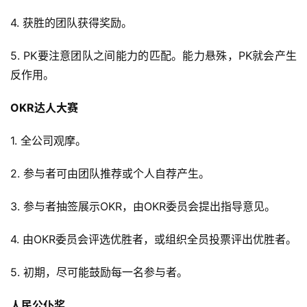
4. 获胜的团队获得奖励。
5. PK要注意团队之间能力的匹配。能力悬殊，PK就会产生
反作用。
OKR达人大赛
1. 全公司观摩。
2. 参与者可由团队推荐或个人自荐产生。
3. 参与者抽签展示OKR，由OKR委员会提出指导意见。
4. 由OKR委员会评选优胜者，或组织全员投票评出优胜者。
5. 初期，尽可能鼓励每一名参与者。
人民公仆奖