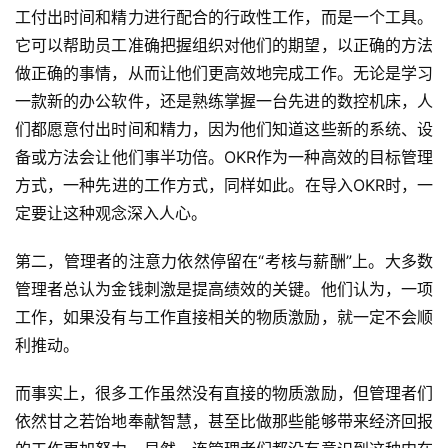
工付出时间和精力进行配合的行政性工作，而是一个工具。
它可以帮助员工准确把握组织对他们的期望，以正确的方法
做正确的事情，从而让他们更高效地完成工作。无论是学习
一款新的办公软件，还是熟练掌握一台先进的数控机床，人
们都愿意付出时间和精力，因为他们知道这些新的系统、设
备或方法会让他们事半功倍。OKR作为一种高效的目标管理
方式，一种先进的工作方式，同样如此。在导入OKR时，一
定要让这种观念深入人心。
第二，管理者的注意力依然停留在“考核与薪酬”上。大多数
管理者总认为金钱刺激是提高绩效的关键。他们认为，一项
工作，如果没有与工作直接相关的物质激励，就一定不会顺
利推动。
而事实上，很多工作虽然没有直接的物质激励，但管理者们
依然甘之若饴地奉献智慧，甚至比做那些能够带来经济回报