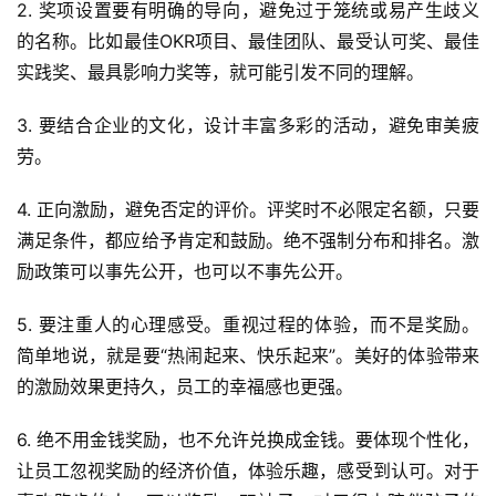
2. 奖项设置要有明确的导向，避免过于笼统或易产生歧义
的名称。比如最佳OKR项目、最佳团队、最受认可奖、最佳
实践奖、最具影响力奖等，就可能引发不同的理解。
3. 要结合企业的文化，设计丰富多彩的活动，避免审美疲
劳。
4. 正向激励，避免否定的评价。评奖时不必限定名额，只要
满足条件，都应给予肯定和鼓励。绝不强制分布和排名。激
励政策可以事先公开，也可以不事先公开。
5. 要注重人的心理感受。重视过程的体验，而不是奖励。
简单地说，就是要“热闹起来、快乐起来”。美好的体验带来
的激励效果更持久，员工的幸福感也更强。
6. 绝不用金钱奖励，也不允许兑换成金钱。要体现个性化，
让员工忽视奖励的经济价值，体验乐趣，感受到认可。对于