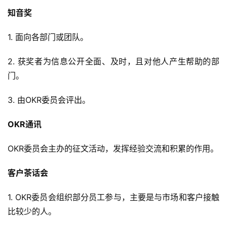
知音奖
1. 面向各部门或团队。
2. 获奖者为信息公开全面、及时，且对他人产生帮助的部
门。
3. 由OKR委员会评出。
OKR通讯
OKR委员会主办的征文活动，发挥经验交流和积累的作用。
客户茶话会
1. OKR委员会组织部分员工参与，主要是与市场和客户接触
比较少的人。