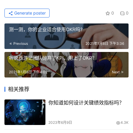
Generate poster
0
0
测一测，你的企业适合使用OKR吗?
Previous
2021年1月8日 下午3:36
听说西游记团队抛弃了KPI，用上了OKR？
2021年1月8日 下午4:02
Next
相关推荐
你知道如何设计关键绩效指标吗？
2023年6月9日
4.3K