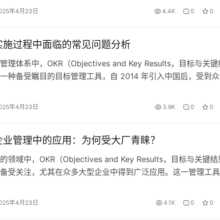
R 的本质理念相悖。深入探究并解决该问题，对企业充分发挥 OKR
025年4月23日
4.4K
0
0
有重要意义。 一、明确目标的…
在实施过程中面临的常见问题分析
体系中，OKR（Objectives and Key Results，目标与关
一种备受瞩目的目标管理工具，自 2014 年引入中国后，受到
和采用。尽管其理念相对易于理解，即通过明确目标和衡量目标
果来进行管理，但在实际落地过程中，常常面临诸多挑战，一些
025年4月23日
3.9K
0
0
能导致 OKR 无法达到预期效果。以下将对这…
在企业管理中的应用：为何受大厂青睐？
域中，OKR（Objectives and Key Results，目标与关键
备受关注，尤其在众多大型企业中得到广泛应用。这一管理工具
确目标并跟踪其完成情况，通过独特的机制激发员工的创造力和
动企业实现创新和发展。 一、OKR 的起源与发展 OKR 起源于
025年4月23日
4.1K
0
0
后在谷歌公司得到进一步发展和完善。随着全…