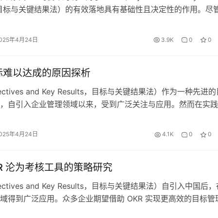
ts，目标与关键结果法）的有效落地具有基础性且决定性的作用。尽
体中，部分企业对公司使命的构建存在认知误区，将其视为大型
具，认为与精益管理、敏捷管理等实践理念缺乏关联性，但深入
025年4月24日
3.9K
0
0
逻辑后可知，明确的公司使命是企业成长与目标实现的核心驱…
目标难以达成的原因探析
ectives and Key Results，目标与关键结果法）作为一种先进
，自引入企业管理领域以来，受到广泛关注与应用。然而在实践
企业面临 OKR 目标难以达成的困境。深入探究这一现象背后的
业优化目标管理、提升管理效能具有重要意义。经研究总结，O
025年4月24日
4.1K
0
0
成主要涉及目标优先级设定、团队沟通、计划制…
KR 沦为考核工具的策略研究
ectives and Key Results，目标与关键结果法）自引入中国后
域得到广泛应用。众多企业期望借助 OKR 实现更高效的目标管
但在实践中，部分企业面临 OKR 逐渐异化为传统考核工具的困