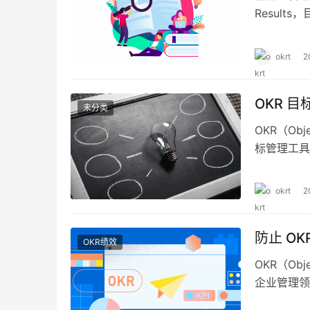
Resul
初创企业群
业的宣传工
okrt
2
究企业发展
OKR 
未分类
OKR（Obj
标管理工具
程中，众多
因，对于企
okrt
2
目标难以达
防止 O
OKR绩效
OKR（Obj
企业管理领
团队激励，