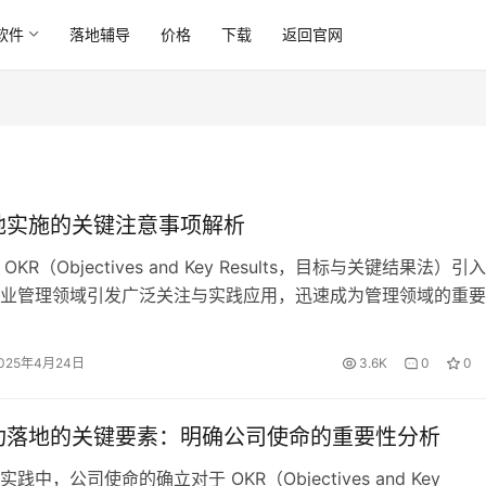
软件
落地辅导
价格
下载
返回官网
落地实施的关键注意事项解析
年 OKR（Objectives and Key Results，目标与关键结果法）引
业管理领域引发广泛关注与实践应用，迅速成为管理领域的重要
管 OKR 的理论框架 —— 通过明确目标与关键结果实现管理 —
易理解性，但其在实际落地过程中，因多种因素影响，常出现实
025年4月24日
3.6K
0
0
情况。本文将从员工认知、管理层支…
成功落地的关键要素：明确公司使命的重要性分析
践中，公司使命的确立对于 OKR（Objectives and Key