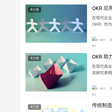
OKR 
未分类
在现代企业管
OKR）作
于目标管理
户可通过 
okrt
2
要性 当前
OKR 
未分类
在现代商业
关研究表明
临的首要挑
长目标的实
okrt
2
烈的市场竞
落地执行过
传统制造
未分类