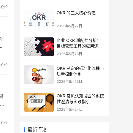
 的
0
OKR 的三大核心价值
2025年5月27日
键结
企业 OKR 适配性分析：
众多
目标管理工具的应用逻辑
与实践要点
达
2025年5月26日
常
0
OKR 制定的标准化流程与
质量控制体系
2025年5月25日
结果
OKR 常见认知误区的系统
性澄清与实践指引
和
2025年5月24日
协
英特
0
最新评论