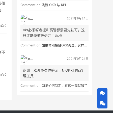
的核
Comment on
浅谈 OKR 与 KPI
场竞
制造
okrt
2021年9月24日
制定
0
…
okr必须呀老板和高管都需要先认可，这
样才能快速推进并且落地
Comment on
如果你刚接触OKR管理，这样做就对了！
也不
 。
okrt
2021年9月24日
产
谢谢，欢迎免费体验源目标OKR目标管
高效
0
理工具
路
Comment on
OKR如何制定，看这一篇就够了