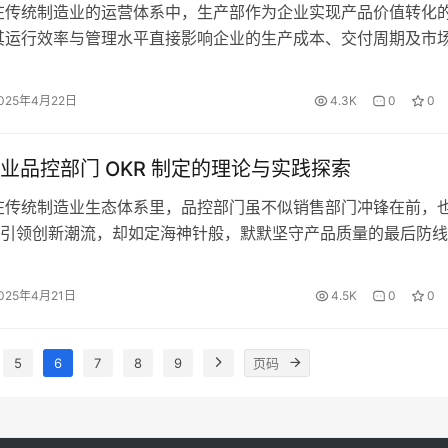
在传统制造业的运营体系中，生产部作为企业实现产品价值转化
其运行效率与管理水平直接影响企业的生产成本、交付周期及市
互联网企业以用户体验和产品迭代为核心的业务模式不同，传统
高度依赖生产过程的稳定性和产品质量的可靠性 。因此，科学
025年4月22日
4.3K
0
0
生产部明确工作方向、优化资源配置、提升整体效能具有重要意义
业品控部门 OKR 制定的理论与实践探索
在传统制造业生态体系里，品控部门虽不似销售部门冲锋在前，
引领创新潮流，却如定海神针般，默默坚守产品质量的最后防线
制造和产品品质为核心竞争力的企业而言，品控部门肩负着保障
护企业声誉的重任 。随着目标管理理念的普及，OKR 作为一种
025年4月21日
4.5K
0
0
工具，为品控部门精准定位工作目标、提升工作效能提供了新的
…
5
6
7
8
9