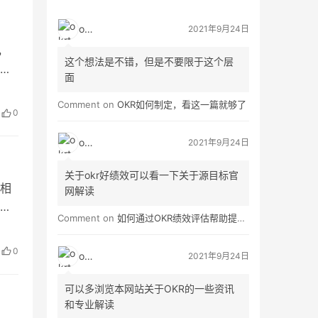
okrt
2021年9月24日
s，
这个想法是不错，但是不要限于这个层
专注
面
的用
Comment on
OKR如何制定，看这一篇就够了
必
0
okrt
2021年9月24日
关于okr好绩效可以看一下关于源目标官
相
网解读
面
Comment on
如何通过OKR绩效评估帮助提高员工绩效？
增
在激
0
okrt
2021年9月24日
略
可以多浏览本网站关于OKR的一些资讯
和专业解读