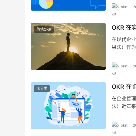
这与 OK
okrt
2
管理效能具
OKR 
落地OKR
在现代企业管理
果法）作为
企业的关注
成的关键结
okrt
2
见的误区可
OKR 
未分类
在企业管理的领
法）近年来
方法旨在明
作精神，推
okrt
2
尔公司，随