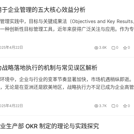
应用于企业管理的五大核心效益分析
理实践中，目标与关键成果法（Objectives and Key Result
为一种创新性目标管理工具，近年来获得广泛关注与应用。作为
的专业工具，源目标 OKR 为企业提供系统化解决方案，感兴趣
[官方渠道] 进行功能试用。 一、商业环境变化与管理工具革新的
025年4月22日
3.6K
0
0
全球经济环境呈现显著的波动性与不确定性…
助力战略落地执行的机制与常见误区解析
环境中，企业与行业的变革节奏显著加快，市场机遇稍纵即逝。
，无论是在亚洲还是欧美地区，战略执行力不足已成为企业高管
战，其重要性甚至超过创新能力提升、组织稳定性维护以及营收
现。 企业通常会投入大量时间和资源用于战略规划，期望借此
025年4月22日
3.7K
0
0
争中立足。尽管将战略转化为实际行动能带来巨大价值，但在战
程中，往…
业生产部 OKR 制定的理论与实践探究