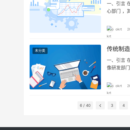
一、引言 
心部门 ，
争力 。与
企业的发展
okrt
2
OKR 对
传统制造
未分类
一、引言 
像研发部门
对于以生产
品质量、维
okrt
2
的目标管理
径。 二、
6 / 40
3
4