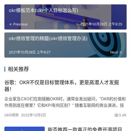
okr模板范本(okr个人目标怎么写)
Previous
2021年10月28日 上午9:25
okr绩效管理的精髓(okr绩效管理办法)
2021年10月28日 上午9:27
Next
相关推荐
谷歌：OKR不仅是目标管理体系，更是高潜人才发掘
器！
企业家及CXO们在刚接触OKR时，通常会发出疑问，“OKR的价值和
作用到底在哪里？它和KPI有何区别？” 随着互联网的商业演进，技
术，商业模式，用户体验，团队协同等赋予了管理模式新的意义。
OKR绩效
2022年12月5日
3.4K
谷歌的人工智能AlphaGo战胜世界顶级围棋棋手李世石，不仅代表
了先进的技术变革，还有人工智能对人类智能的碾压，在启发未来
能否推荐一款真正的免费开源项目
的同时，也会引发我们的思考，人工智能是否真的会冲…