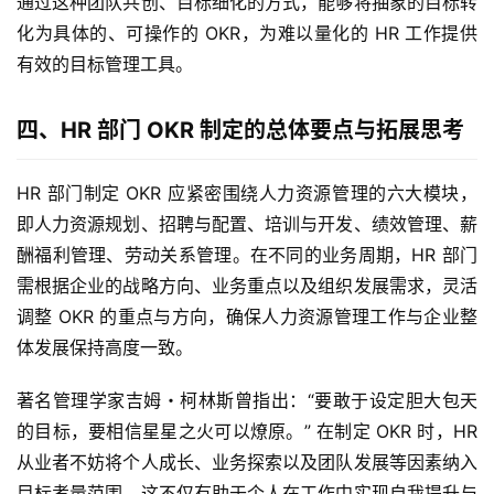
通过这种团队共创、目标细化的方式，能够将抽象的目标转
化为具体的、可操作的 OKR，为难以量化的 HR 工作提供
有效的目标管理工具。
四、HR 部门 OKR 制定的总体要点与拓展思考
HR 部门制定 OKR 应紧密围绕人力资源管理的六大模块，
即人力资源规划、招聘与配置、培训与开发、绩效管理、薪
酬福利管理、劳动关系管理。在不同的业务周期，HR 部门
需根据企业的战略方向、业务重点以及组织发展需求，灵活
调整 OKR 的重点与方向，确保人力资源管理工作与企业整
体发展保持高度一致。
著名管理学家吉姆・柯林斯曾指出：“要敢于设定胆大包天
的目标，要相信星星之火可以燎原。” 在制定 OKR 时，HR 
从业者不妨将个人成长、业务探索以及团队发展等因素纳入
目标考量范围。这不仅有助于个人在工作中实现自我提升与